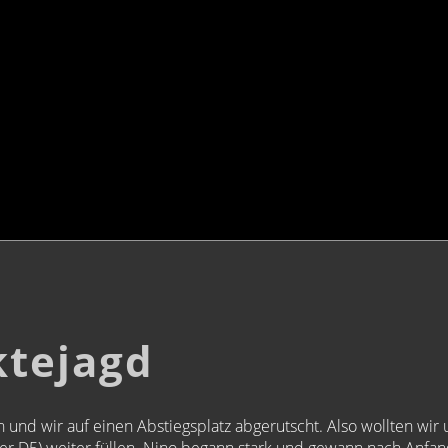
ktejagd
en und wir auf einen Abstiegsplatz abgerutscht. Also wollten wi