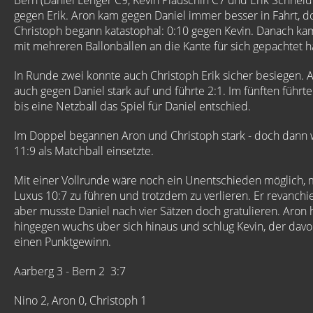
Bern (Daniel Lenger C9, Kevin Plauschin C7 und Erik Schnei
gegen Erik. Aron kam gegen Daniel immer besser in Fahrt, 
Christoph begann katastophal: 0:10 gegen Kevin. Danach kam
mit mehreren Ballonbällen an die Kante für sich gepachtet h
In Runde zwei konnte auch Christoph Erik sicher besiegen. A
auch gegen Daniel stark auf und führte 2:1. Im fünften führte
bis eine Netzball das Spiel für Daniel entschied.
Im Doppel begannen Aron und Christoph stark - doch dann w
11:9 als Matchball einsetzte.
Mit einer Vollrunde wäre noch ein Unentschieden möglich, mi
Luxus 10:7 zu führen und trotzdem zu verlieren. Er revanchie
aber musste Daniel nach vier Sätzen doch gratulieren. Aron h
hingegen wuchs über sich hinaus und schlug Kevin, der davo
einen Punktgewinn.
Aarberg 3 - Bern 2 3:7
Nino 2, Aron 0, Christoph 1