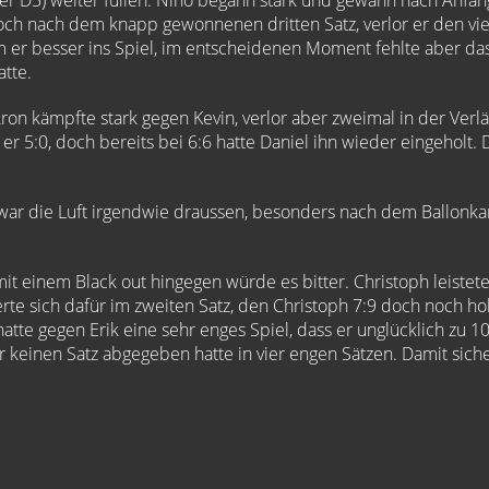
der D5) weiter füllen. Nino begann stark und gewann nach Anfan
doch nach dem knapp gewonnenen dritten Satz, verlor er den vi
 er besser ins Spiel, im entscheidenen Moment fehlte aber das
atte.
ron kämpfte stark gegen Kevin, verlor aber zweimal in der Verl
 er 5:0, doch bereits bei 6:6 hatte Daniel ihn wieder eingeholt.
ar die Luft irgendwie draussen, besonders nach dem Ballonka
t einem Black out hingegen würde es bitter. Christoph leistet
rte sich dafür im zweiten Satz, den Christoph 7:9 doch noch hol
atte gegen Erik eine sehr enges Spiel, dass er unglücklich zu 10
r keinen Satz abgegeben hatte in vier engen Sätzen. Damit sich