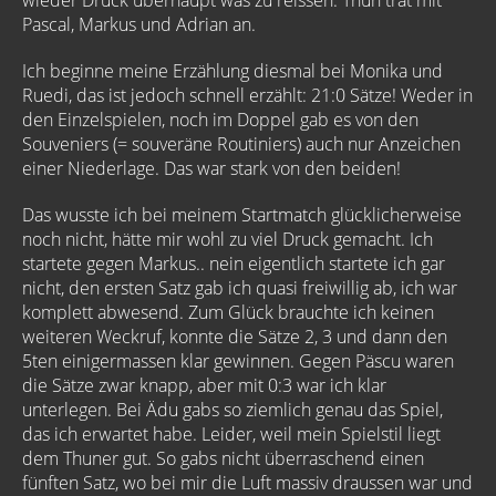
wieder Druck überhaupt was zu reissen. Thun trat mit
Pascal, Markus und Adrian an.
Ich beginne meine Erzählung diesmal bei Monika und
Ruedi, das ist jedoch schnell erzählt: 21:0 Sätze! Weder in
den Einzelspielen, noch im Doppel gab es von den
Souveniers (= souveräne Routiniers) auch nur Anzeichen
einer Niederlage. Das war stark von den beiden!
Das wusste ich bei meinem Startmatch glücklicherweise
noch nicht, hätte mir wohl zu viel Druck gemacht. Ich
startete gegen Markus.. nein eigentlich startete ich gar
nicht, den ersten Satz gab ich quasi freiwillig ab, ich war
komplett abwesend. Zum Glück brauchte ich keinen
weiteren Weckruf, konnte die Sätze 2, 3 und dann den
5ten einigermassen klar gewinnen. Gegen Päscu waren
die Sätze zwar knapp, aber mit 0:3 war ich klar
unterlegen. Bei Ädu gabs so ziemlich genau das Spiel,
das ich erwartet habe. Leider, weil mein Spielstil liegt
dem Thuner gut. So gabs nicht überraschend einen
fünften Satz, wo bei mir die Luft massiv draussen war und