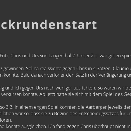
ückrundenstart
tz, Chris und Urs von Langenthal 2. Unser Ziel war gut zu spie
tz gewinnen. Selina reäissierte gegen Chris in 4 Sätzen. Claudio
ten konnte. Bald danach verlor er den Satz in der Verlängerung 
g und ich gegen Urs noch weniger ausrichten. So waren wir ber
:2 verkürzen konnte. Ab jetzt hatte sie sich mit dem Spiel des G
so 3:3. In einem engen Spiel konnten die Aarberger jeweils den
lation war so, dass sie zu Beginn des Entscheidugssatzes für u
loren.
d konnte ausgleichen. ICh fand gegen Chris überhaupt nicht ins 