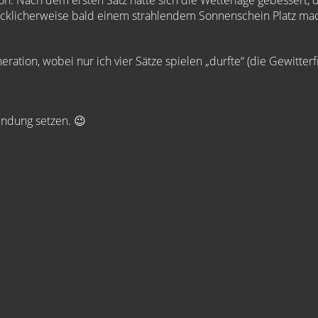
on. Nach dem ersten Satz hatte sich die Wetterlage gebessert, 
lücklicherweise bald einem strahlendem Sonnenschein Platz mac
ation, wobei nur ich vier Sätze spielen „durfte“ (die Gewitterfro
bindung setzen.
😉