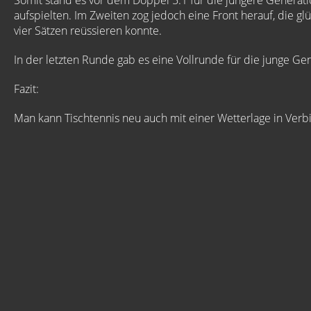
Somit stand es vor dem Doppel 5:1 für die jüngere Generati
aufspielten. Im Zweiten zog jedoch eine Front herauf, die g
vier Sätzen reüssieren konnte.
In der letzten Runde gab es eine Vollrunde für die junge Gener
Fazit:
Man kann Tischtennis neu auch mit einer Wetterlage in Ver